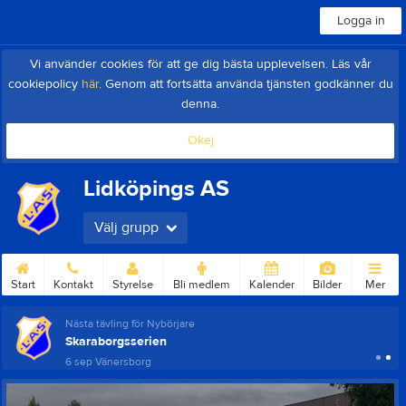
Logga in
Vi använder cookies för att ge dig bästa upplevelsen. Läs vår
cookiepolicy
här
. Genom att fortsätta använda tjänsten godkänner du
denna.
Okej
Lidköpings AS
Välj grupp
Start
Kontakt
Styrelse
Bli medlem
Kalender
Bilder
Mer
Nästa tävling för Nybörjare
Skaraborgsserien
6 sep
Vänersborg