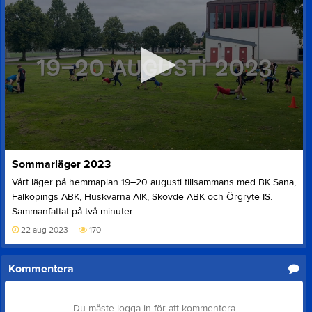
0
Sommarläger 2023
seconds
of
Vårt läger på hemmaplan 19–20 augusti tillsammans med BK Sana,
0
Falköpings ABK, Huskvarna AIK, Skövde ABK och Örgryte IS.
seconds
Sammanfattat på två minuter.
22 aug 2023
170
Kommentera
Du måste logga in för att kommentera