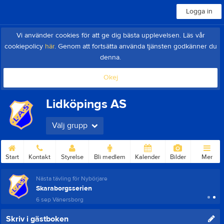
Logga in
Vi använder cookies för att ge dig bästa upplevelsen. Läs vår
cookiepolicy
här
. Genom att fortsätta använda tjänsten godkänner du
denna.
Okej
Lidköpings AS
Välj grupp
Start
Kontakt
Styrelse
Bli medlem
Kalender
Bilder
Mer
Nästa tävling för Nybörjare
Skaraborgsserien
6 sep
Vänersborg
Skriv i gästboken