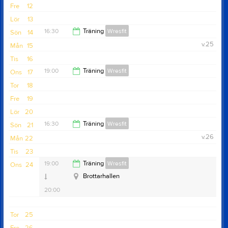
20:00
Fre
12
Lör
13
16:30
Träning
Wresfit
Sön
14
v.25
Mån
15
17:30
Tis
16
19:00
Träning
Wresfit
Ons
17
Tor
18
20:00
Fre
19
Lör
20
16:30
Träning
Wresfit
Sön
21
v.26
Mån
22
17:30
Tis
23
19:00
Träning
Wresfit
Ons
24
Brottarhallen
20:00
Tor
25