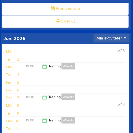
Prenumerera
Skriv ut
Juni 2026
Alla aktiviteter
v.23
Mån
1
Tis
2
19:00
Träning
Wresfit
Ons
3
Tor
4
20:00
Fre
5
Lör
6
16:30
Träning
Wresfit
Sön
7
v.24
Mån
8
17:30
Tis
9
19:00
Träning
Wresfit
Ons
10
Tor
11