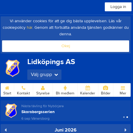
Logga in
Vi använder cookies för att ge dig bästa upplevelsen. Läs vår
cookiepolicy
här
. Genom att fortsätta använda tjänsten godkänner du
denna.
Okej
Lidköpings AS
Välj grupp
Start
Kontakt
Styrelse
Bli medlem
Kalender
Bilder
Mer
Nästa tävling för Nybörjare
Skaraborgsserien
6 sep
Vänersborg
Juni 2026