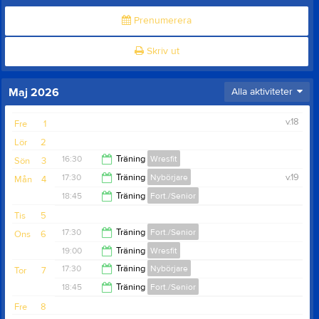
Prenumerera
Skriv ut
Maj 2026
Alla aktiviteter
v.18
Fre
1
Lör
2
16:30
Träning
Wresfit
Sön
3
17:30
Träning
Nybörjare
v.19
Mån
4
17:30
18:45
Träning
Fort./Senior
18:30
Tis
5
19:45
17:30
Träning
Fort./Senior
Ons
6
19:00
Träning
Wresfit
18:45
17:30
Träning
Nybörjare
Tor
7
20:00
18:45
Träning
Fort./Senior
18:30
Fre
8