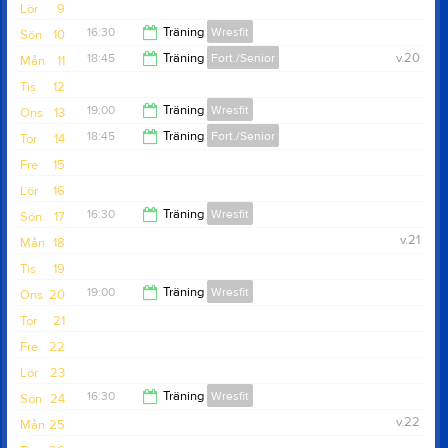
19:45
Lör
9
16:30
Träning
Wresfit
Sön
10
18:45
Träning
Fort./Senior
v.20
Mån
11
17:30
Tis
12
19:45
19:00
Träning
Wresfit
Ons
13
18:45
Träning
Fort./Senior
Tor
14
20:00
Fre
15
19:45
Lör
16
16:30
Träning
Wresfit
Sön
17
v.21
Mån
18
17:30
Tis
19
19:00
Träning
Wresfit
Ons
20
Tor
21
20:00
Fre
22
Lör
23
16:30
Träning
Wresfit
Sön
24
v.22
Mån
25
17:30