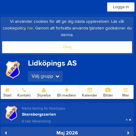
Logga in
Vi använder cookies för att ge dig bästa upplevelsen. Läs vår
cookiepolicy
här
. Genom att fortsätta använda tjänsten godkänner du
denna.
Okej
Lidköpings AS
Välj grupp
Start
Kontakt
Styrelse
Bli medlem
Kalender
Bilder
Mer
Nästa tävling för Nybörjare
Skaraborgsserien
6 sep
Vänersborg
Maj 2026